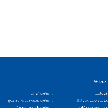
پیوند ها
فتر ریاست
معاونت آموزشی
عاونت و پردیس بین الملل
معاونت توسعه و برنامه ریزی منابع
عاونت تحقیقات و فناوری
معاونت دانشجویی و فرهنگی