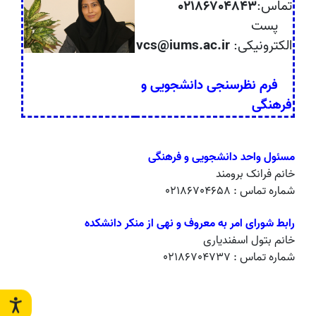
تماس:
02186704843
پست
الکترونیکی:
vcs@iums.ac.ir
فرم نظرسنجی دانشجویی و
فرهنگی
مسئول واحد دانشجویی و فرهنگی
خانم فرانک برومند
شماره تماس : 02186704658
رابط شورای امر به معروف و نهی از منکر دانشکده
خانم بتول اسفندیاری
شماره تماس : 02186704737