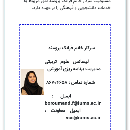
مسئولیت
سرکار خانم فرانک برومند
امور مربوط به
خدمات دانشجویی و فرهنگی را بر عهده دارد.
سرکار خانم فرانک برومند
لیسانس علوم تربیتی
مدیریت برنامه ریزی آموزشی
شماره تماس : 86704658
ایمیل :
boroumand.f@iums.ac.ir
ایمیل معاونت :
vcs@iums.ac.ir