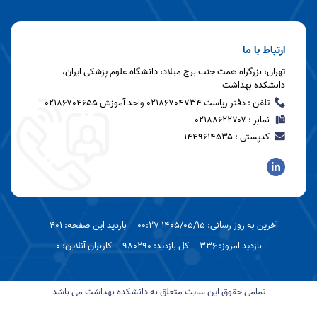
ارتباط با ما
تهران، بزرگراه همت جنب برج میلاد، دانشگاه علوم پزشکی ایران،
دانشکده بهداشت
تلفن : دفتر ریاست 02186704734 واحد آموزش 02186704655
نمابر : ۰۲۱۸۸۶۲۲۷۰۷
کدپستی : ۱۴۴۹۶۱۴۵۳۵
آخرین به روز رسانی: 1405/05/15 00:27
بازدید این صفحه: 401
بازدید امروز: 336
کل بازدید: 980290
کاربران آنلاین: 0
تمامی حقوق این سایت متعلق به دانشکده بهداشت می باشد
اسپریت پورتال نیافام