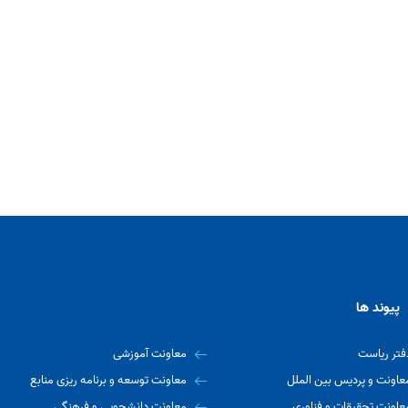
پیوند ها
فتر ریاست
معاونت آموزشی
عاونت و پردیس بین الملل
معاونت توسعه و برنامه ریزی منابع
عاونت تحقیقات و فناوری
معاونت دانشجویی و فرهنگی