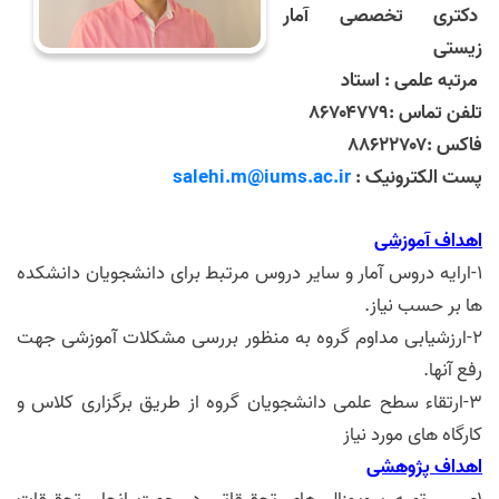
دکتری تخصصی آمار
زیستی
مرتبه علمی : استاد
تلفن تماس :۸۶۷۰۴۷۷۹
فاکس :۸۸۶۲۲۷۰۷
پست الکترونیک :
salehi.m@iums.ac.ir
اهداف آموزشی
1-ارایه دروس آمار و سایر دروس مرتبط برای دانشجویان دانشکده
ها بر حسب نیاز.
2-ارزشیابی مداوم گروه به منظور بررسی مشکلات آموزشی جهت
رفع آنها.
3-ارتقاء سطح علمی دانشجویان گروه از طریق برگزاری کلاس و
کارگاه های مورد نیاز
ا
هداف پژوهشی