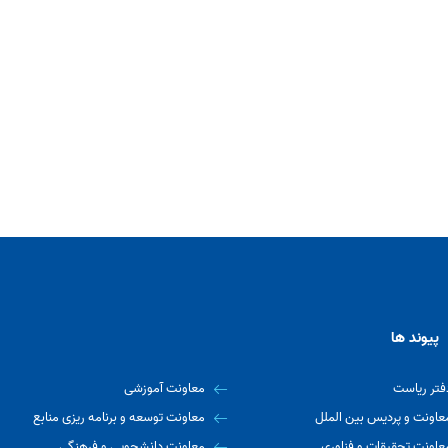
پیوند ها
فتر ریاست
معاونت آموزشی
عاونت و پردیس بین الملل
معاونت توسعه و برنامه ریزی منابع
عاونت تحقیقات و فناوری
معاونت دانشجویی و فرهنگی