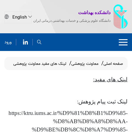
دانشکده بهداشت
دانشگاه علوم پزشکی و خدمات بهداشتی درمانی ایران
ورود
صفحه اصلی
معاونت پژوهشی
لینک های مفید معاونت پژوهشی
لینک های مفید:
لینک ثبت پیام پژوهش:
https://ktru.iums.ac.ir/%D9%81%D8%B1%D9%85-
%D8%AB%D8%A8%D8%AA-
%D9%BE%DB%8C%D8%A7%D9%85-