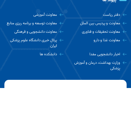
دفتر ریاست
معاونت آموزشی
معاونت و پردیس بین الملل
معاونت توسعه و برنامه ریزی منابع
معاونت تحقیقات و فناوری
معاونت دانشجویی و فرهنگی
معاونت غذا و دارو
پرتال خبری دانشگاه علوم پزشکی
ایران
اخبار دانشجویی مفدا
دانشکده ها
وزارت بهداشت، درمان و آموزش
پزشکی
ارتباط با ما
تهران، بزرگراه همت جنب برج میلاد، دانشگاه علوم پزشکی ایران،
دانشکده بهداشت
تلفن : دفتر ریاست 02186704734 واحد آموزش 02186704655
نمابر : ۰۲۱۸۸۶۲۲۷۰۷
کدپستی : ۱۴۴۹۶۱۴۵۳۵