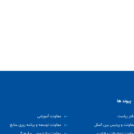
پیوند ها
فتر ریاست
معاونت آموزشی
عاونت و پردیس بین الملل
معاونت توسعه و برنامه ریزی منابع
عاونت تحقیقات و فناوری
معاونت دانشجویی و فرهنگی