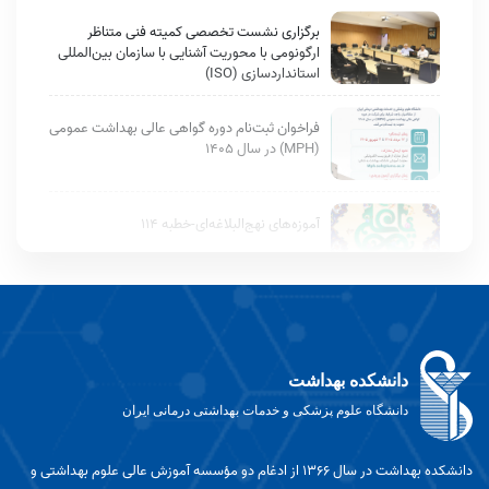
برگزاری نشست تخصصی کمیته فنی متناظر
ارگونومی با محوریت آشنایی با سازمان بین‌المللی
استانداردسازی (ISO)
فراخوان ثبت‌نام دوره گواهی عالی بهداشت عمومی
(MPH) در سال ۱۴۰۵
آموزه‌های نهج‌البلاغه‌ای-خطبه 114
برگزاری همایش ملی توسعه پایدار با رویکرد افق
های نوین در علوم فناوری جامعه
دانشکده بهداشت
دانشگاه علوم پزشکی و خدمات بهداشتی درمانی ایران
تبریک به مناسبت ارتقای مرتبه علمی آقای دکتر
احسان گروسی
دانشکده بهداشت در سال ۱۳۶۶ از ادغام دو مؤسسه آموزش عالی علوم بهداشتی و