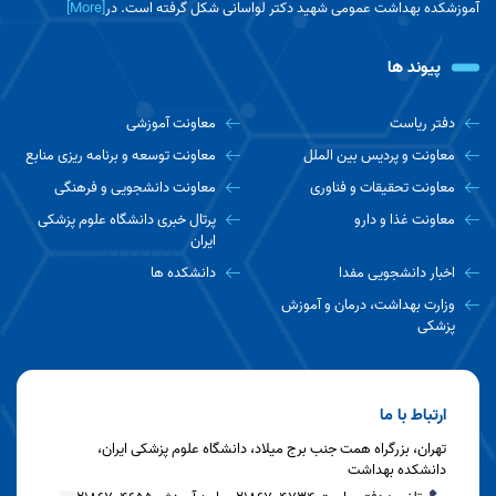
آموزشکده بهداشت عمومی شهید دکتر لواسانی شکل گرفته است. در
[More]
هشدار درباره خطرات کم‌آبی و گرمازدگی در مسیر
اربعین؛ چه نوشیدنی‌هایی ممنوع هستند؟
پیوند ها
راهنمای جامع پزشک تغذیه برای زائران پیاده‌روی
دفتر ریاست
معاونت آموزشی
اربعین
معاونت و پردیس بین الملل
معاونت توسعه و برنامه ریزی منابع
معاونت تحقیقات و فناوری
معاونت دانشجویی و فرهنگی
مصوبه تسهیل شرایط دفاع از پایان نامه‌های
معاونت غذا و دارو
پرتال خبری دانشگاه علوم پزشکی
دانشجویان مقاطع تحصیلات تکمیلی توسط وزارت
ایران
بهداشت اعلام شد
اخبار دانشجویی مفدا
دانشکده ها
وزارت بهداشت، درمان و آموزش
فرایند ثبت‌نام دانشجویان شاهد و ایثارگر سال
پزشکی
تحصیلی 1405-1406 در سامانه نقل و انتقالات آغاز
شد
ارتباط با ما
جلسه دفاع آقای محمدحسین کیوانی دانشجوی
کارشناسی ارشد بهداشت حرفه ای برگزار شد
تهران، بزرگراه همت جنب برج میلاد، دانشگاه علوم پزشکی ایران،
دانشکده بهداشت