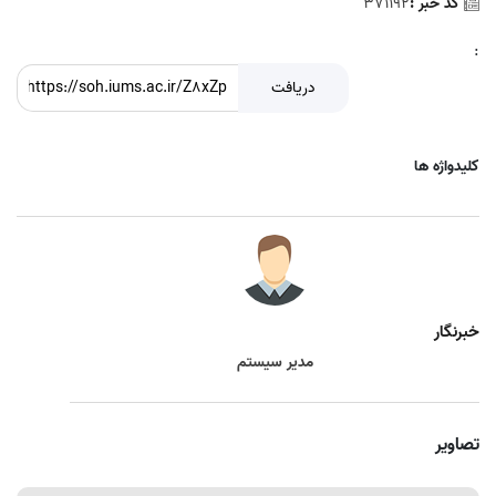
کد خبر :
371192
:
دریافت
کلیدواژه ها
خبرنگار
مدیر سیستم
تصاویر