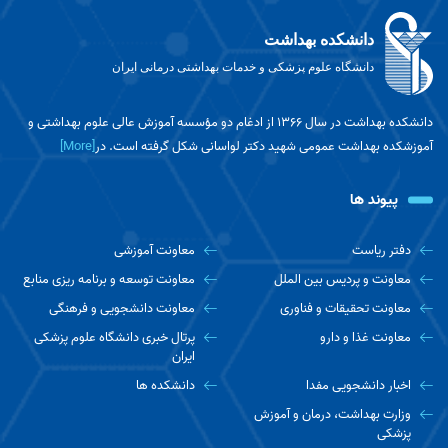
های نوین در علوم فناوری جامعه
دانشکده بهداشت
دانشگاه علوم پزشکی و خدمات بهداشتی درمانی ایران
تبریک به مناسبت ارتقای مرتبه علمی آقای دکتر
احسان گروسی
دانشکده بهداشت در سال ۱۳۶۶ از ادغام دو مؤسسه آموزش عالی علوم بهداشتی و
آموزشکده بهداشت عمومی شهید دکتر لواسانی شکل گرفته است. در
[More]
هشدار درباره خطرات کم‌آبی و گرمازدگی در مسیر
اربعین؛ چه نوشیدنی‌هایی ممنوع هستند؟
پیوند ها
راهنمای جامع پزشک تغذیه برای زائران پیاده‌روی
دفتر ریاست
معاونت آموزشی
اربعین
معاونت و پردیس بین الملل
معاونت توسعه و برنامه ریزی منابع
معاونت تحقیقات و فناوری
معاونت دانشجویی و فرهنگی
مصوبه تسهیل شرایط دفاع از پایان نامه‌های
معاونت غذا و دارو
پرتال خبری دانشگاه علوم پزشکی
دانشجویان مقاطع تحصیلات تکمیلی توسط وزارت
ایران
بهداشت اعلام شد
اخبار دانشجویی مفدا
دانشکده ها
وزارت بهداشت، درمان و آموزش
فرایند ثبت‌نام دانشجویان شاهد و ایثارگر سال
پزشکی
تحصیلی 1405-1406 در سامانه نقل و انتقالات آغاز