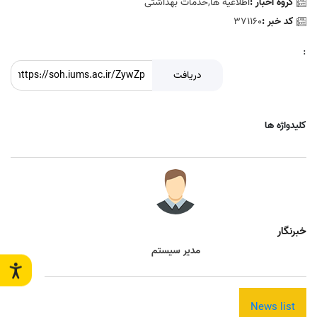
گروه اخبار :
اطلاعیه ها,خدمات بهداشتی
کد خبر :
371160
:
دریافت
کلیدواژه ها
خبرنگار
مدیر سیستم
News list