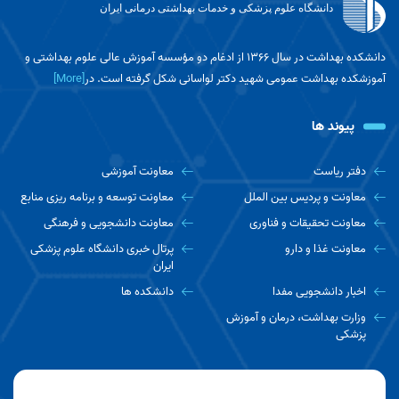
دانشگاه علوم پزشکی و خدمات بهداشتی درمانی ایران
برگزاری نشست تخصصی کمیته فنی متناظر
ارگونومی با محوریت آشنایی با سازمان بین‌المللی
استانداردسازی (ISO)
دانشکده بهداشت در سال ۱۳۶۶ از ادغام دو مؤسسه آموزش عالی علوم بهداشتی و
آموزشکده بهداشت عمومی شهید دکتر لواسانی شکل گرفته است. در
[More]
فراخوان ثبت‌نام دوره گواهی عالی بهداشت عمومی
(MPH) در سال ۱۴۰۵
پیوند ها
آموزه‌های نهج‌البلاغه‌ای-خطبه 114
دفتر ریاست
معاونت آموزشی
معاونت و پردیس بین الملل
معاونت توسعه و برنامه ریزی منابع
معاونت تحقیقات و فناوری
معاونت دانشجویی و فرهنگی
برگزاری همایش ملی توسعه پایدار با رویکرد افق
معاونت غذا و دارو
پرتال خبری دانشگاه علوم پزشکی
های نوین در علوم فناوری جامعه
ایران
اخبار دانشجویی مفدا
دانشکده ها
وزارت بهداشت، درمان و آموزش
تبریک به مناسبت ارتقای مرتبه علمی آقای دکتر
پزشکی
احسان گروسی