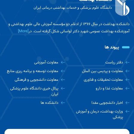
دانشگاه علوم پزشکی و خدمات بهداشتی درمانی ایران
برگزاری همایش ملی توسعه پایدار با رویکرد افق
های نوین در علوم فناوری جامعه
دانشکده بهداشت در سال ۱۳۶۶ از ادغام دو مؤسسه آموزش عالی علوم بهداشتی و
آموزشکده بهداشت عمومی شهید دکتر لواسانی شکل گرفته است. در
[More]
تبریک به مناسبت ارتقای مرتبه علمی آقای دکتر
احسان گروسی
پیوند ها
هشدار درباره خطرات کم‌آبی و گرمازدگی در مسیر
دفتر ریاست
معاونت آموزشی
اربعین؛ چه نوشیدنی‌هایی ممنوع هستند؟
معاونت و پردیس بین الملل
معاونت توسعه و برنامه ریزی منابع
معاونت تحقیقات و فناوری
معاونت دانشجویی و فرهنگی
راهنمای جامع پزشک تغذیه برای زائران پیاده‌روی
معاونت غذا و دارو
پرتال خبری دانشگاه علوم پزشکی
اربعین
ایران
اخبار دانشجویی مفدا
دانشکده ها
وزارت بهداشت، درمان و آموزش
مصوبه تسهیل شرایط دفاع از پایان نامه‌های
پزشکی
دانشجویان مقاطع تحصیلات تکمیلی توسط وزارت
بهداشت اعلام شد