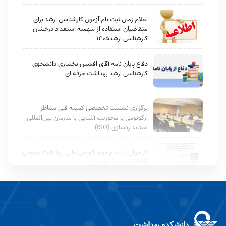
اعلام زمان ثبت نام آزمون کارشناسی ارشد برای
متقاضیان استفاده از سهمیه استعداد درخشان
کارشناسی ارشد1405
دفاع پایان نامه آقای افشین بختیاری دانشجوی
کارشناسی ارشد بهداشت حرفه ای
برگزاری نشست تخصصی کمیته فنی متناظر
ارگونومی با محوریت آشنایی با سازمان بین‌المللی
استانداردسازی (ISO)
فراخوان ثبت‌نام دوره گواهی عالی بهداشت عمومی
(MPH) در سال ۱۴۰۵
آموزه‌های نهج‌البلاغه‌ای-خطبه 114
دانشکده بهداشت