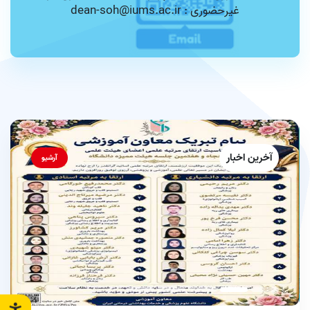
غیرحضوری : dean-soh@iums.ac.ir
آخرین اخبار
آرشیو