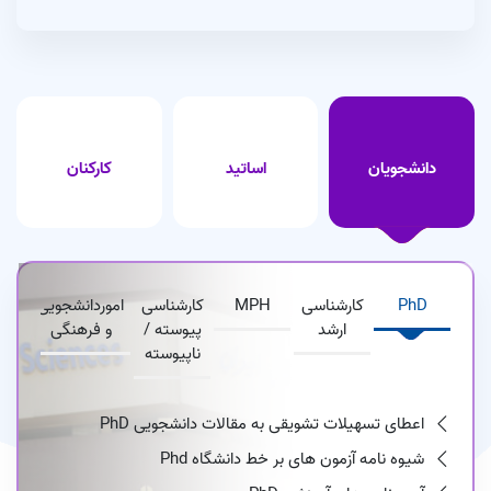
جلسه دفاع آقای محمدحسین کیوانی دانشجوی کارشناسی ارشد بهداشت
حرفه ای برگزار شد
1405/05/06
برگزاری کارگاه آموزشی « Visio (ویژه فرآیند نویسی) »
1405/05/05
فراخوان ثبت‌نام داوطلبان همکاری در ارائه خدمات سلامت در شرایط
دانشجویان
اساتید
کارکنان
بحران
1405/05/05
PhD
کارشناسی
MPH
کارشناسی
اموردانشجویی
ارشد
پیوسته /
و فرهنگی
ناپیوسته
اعطای تسهیلات تشویقی به مقالات دانشجویی PhD
شیوه نامه آزمون های بر خط دانشگاه Phd