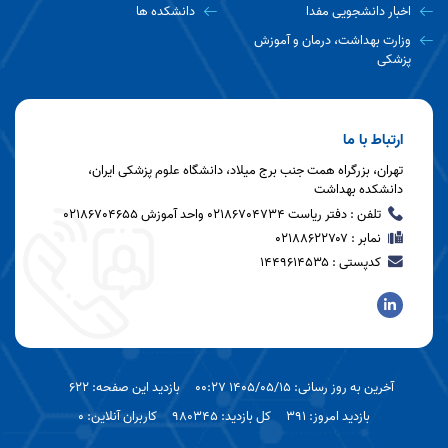
اخبار دانشجویی مفدا
دانشکده ها
وزارت بهداشت، درمان و آموزش
پزشکی
ارتباط با ما
تهران، بزرگراه همت جنب برج میلاد، دانشگاه علوم پزشکی ایران،
دانشکده بهداشت
تلفن : دفتر ریاست 02186704734 واحد آموزش 02186704655
نمابر : ۰۲۱۸۸۶۲۲۷۰۷
کدپستی : ۱۴۴۹۶۱۴۵۳۵
آخرین به روز رسانی: 1405/05/15 00:27
بازدید این صفحه: 622
بازدید امروز: 391
کل بازدید: 980345
کاربران آنلاین: 0