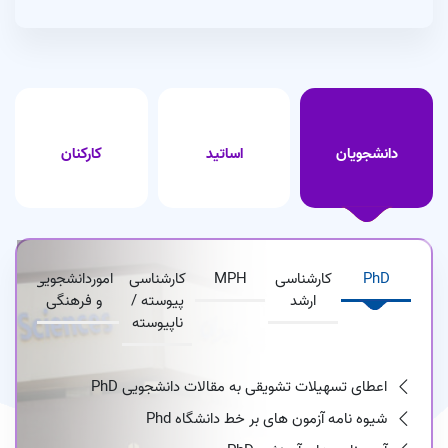
جلسه دفاع آقای محمدحسین کیوانی دانشجوی کارشناسی ارشد بهداشت
حرفه ای برگزار شد
1405/05/06
برگزاری کارگاه آموزشی « Visio (ویژه فرآیند نویسی) »
1405/05/05
فراخوان ثبت‌نام داوطلبان همکاری در ارائه خدمات سلامت در شرایط
دانشجویان
اساتید
کارکنان
بحران
1405/05/05
PhD
کارشناسی
MPH
کارشناسی
اموردانشجویی
ارشد
پیوسته /
و فرهنگی
ناپیوسته
اعطای تسهیلات تشویقی به مقالات دانشجویی PhD
شیوه نامه آزمون های بر خط دانشگاه Phd