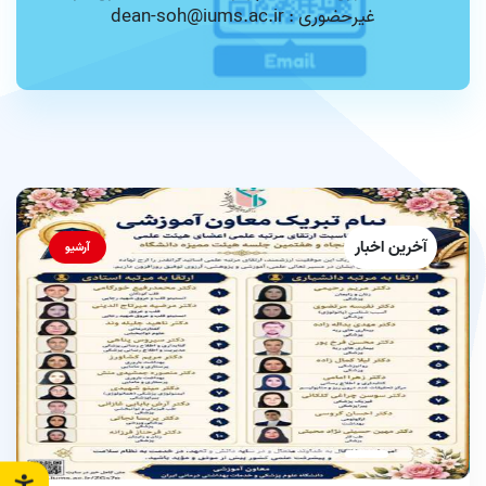
غیرحضوری : dean-soh@iums.ac.ir
آخرین اخبار
آرشیو