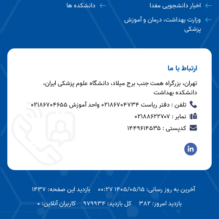
اخبار دانشجویی مفدا
دانشکده ها
وزارت بهداشت، درمان و آموزش
پزشکی
ارتباط با ما
تهران، بزرگراه همت جنب برج میلاد، دانشگاه علوم پزشکی ایران،
دانشکده بهداشت
تلفن : دفتر ریاست 02186704734 واحد آموزش 02186704655
نمابر : ۰۲۱۸۸۶۲۲۷۰۷
کدپستی : ۱۴۴۹۶۱۴۵۳۵
آخرین به روز رسانی: 1405/05/15 00:27
بازدید این صفحه: 1437
بازدید امروز: 382
کل بازدید: 979934
کاربران آنلاین: 0