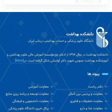
برگزاری همایش ملی توسعه پایدار با رویکرد افق
های نوین در علوم فناوری جامعه
دانشکده بهداشت
دانشگاه علوم پزشکی و خدمات بهداشتی درمانی ایران
تبریک به مناسبت ارتقای مرتبه علمی آقای دکتر
احسان گروسی
دانشکده بهداشت در سال ۱۳۶۶ از ادغام دو مؤسسه آموزش عالی علوم بهداشتی و
آموزشکده بهداشت عمومی شهید دکتر لواسانی شکل گرفته است. در
[More]
هشدار درباره خطرات کم‌آبی و گرمازدگی در مسیر
اربعین؛ چه نوشیدنی‌هایی ممنوع هستند؟
پیوند ها
راهنمای جامع پزشک تغذیه برای زائران پیاده‌روی
دفتر ریاست
معاونت آموزشی
اربعین
معاونت و پردیس بین الملل
معاونت توسعه و برنامه ریزی منابع
معاونت تحقیقات و فناوری
معاونت دانشجویی و فرهنگی
مصوبه تسهیل شرایط دفاع از پایان نامه‌های
معاونت غذا و دارو
پرتال خبری دانشگاه علوم پزشکی